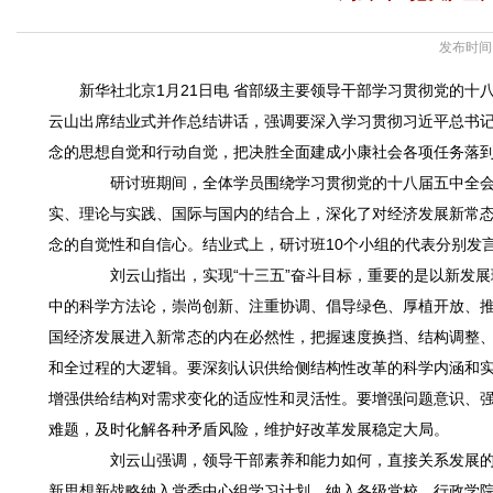
发布时间：
新华社北京1月21日电 省部级主要领导干部学习贯彻党的十
云山出席结业式并作总结讲话，强调要深入学习贯彻习近平总书
念的思想自觉和行动自觉，把决胜全面建成小康社会各项任务落
研讨班期间，全体学员围绕学习贯彻党的十八届五中全会
实、理论与实践、国际与国内的结合上，深化了对经济发展新常
念的自觉性和自信心。结业式上，研讨班10个小组的代表分别发
刘云山指出，实现“十三五”奋斗目标，重要的是以新发展
中的科学方法论，崇尚创新、注重协调、倡导绿色、厚植开放、
国经济发展进入新常态的内在必然性，把握速度换挡、结构调整
和全过程的大逻辑。要深刻认识供给侧结构性改革的科学内涵和
增强供给结构对需求变化的适应性和灵活性。要增强问题意识、
难题，及时化解各种矛盾风险，维护好改革发展稳定大局。
刘云山强调，领导干部素养和能力如何，直接关系发展的
新思想新战略纳入党委中心组学习计划，纳入各级党校、行政学