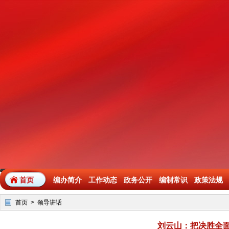
首页
编办简介
工作动态
政务公开
编制常识
政策法规
首页
>
领导讲话
刘云山：把决胜全