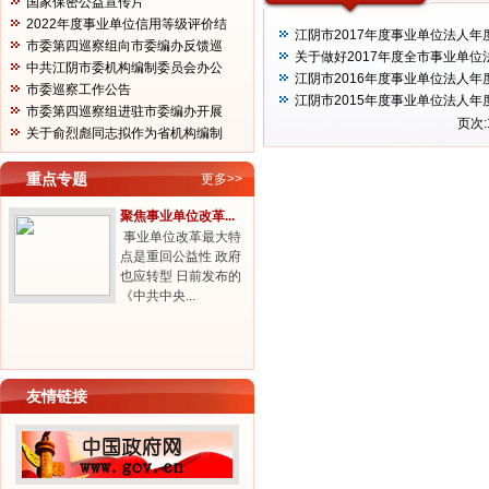
国家保密公益宣传片
2022年度事业单位信用等级评价结
江阴市2017年度事业单位法人年
果...
市委第四巡察组向市委编办反馈巡
关于做好2017年度全市事业单
察...
中共江阴市委机构编制委员会办公
江阴市2016年度事业单位法人年
室...
市委巡察工作公告
江阴市2015年度事业单位法人年
市委第四巡察组进驻市委编办开展
页次:
巡...
关于俞烈彪同志拟作为省机构编制
工...
重点专题
更多>>
聚焦事业单位改革...
事业单位改革最大特
点是重回公益性 政府
也应转型 日前发布的
《中共中央...
友情链接