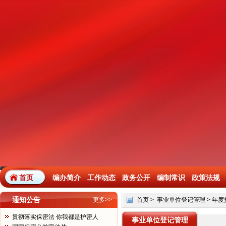
首页
编办简介
工作动态
政务公开
编制常识
政策法规
通知公告
更多>>
首页
>
事业单位登记管理
>
年度
贯彻落实保密法 你我都是护密人
事业单位登记管理