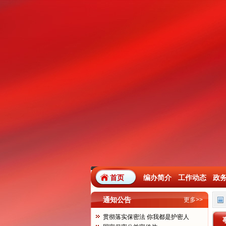
首页
编办简介
工作动态
政
通知公告
更多>>
贯彻落实保密法 你我都是护密人