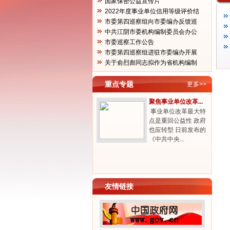
国家保密公益宣传片
2022年度事业单位信用等级评价结
果...
市委第四巡察组向市委编办反馈巡
察...
中共江阴市委机构编制委员会办公
室...
市委巡察工作公告
市委第四巡察组进驻市委编办开展
巡...
关于俞烈彪同志拟作为省机构编制
工...
重点专题
更多>>
聚焦事业单位改革...
事业单位改革最大特
点是重回公益性 政府
也应转型 日前发布的
《中共中央...
友情链接