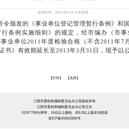
发布时间：2012-04-10 文章来源：
号令颁发的《事业单位登记管理暂行条例》和
暂行条例实施细则》的规定，经市编办（市事
列事业单位
2011
年度检验合格（不含
2011
年
7
证书》有效期延长至
2013
年
3
月
31
日，现予以
【
打印
】 【
关闭
】
江阴市委机构编制委员会办公室版权所有
江阴市委机构编制委员会办公室主办
1024*768分辨率，16位以上颜色，IE6.0以上版本浏览器
苏ICP备05002806号