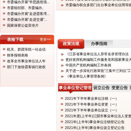
市委编办开展“学思践悟强...
市委编办联合多部门出台事业单位信用等
市委组织部、市委编办、
市...
市委编办开展“走进霞客湾...
市委编办开展“走进交通”...
国家保密公益宣传片
无锡市委编办来澄指导经济发达镇评估工作
表格下载
更多>>
政策法规
办事指南
机关、群团等统一社会信
《江苏省事业单位法人异常名录管理办法
用...
财务报销表格
更好发挥机构编制工作服务党和国家事业大局重要
改革全市事业单位法人年
中国共产党机构编制工作条例
检...
部门下放徐霞客镇行政权
关于进一步深化行政审批“三集中三到位”
限...
《事业单位人事管理条例》
市委第四巡察组向市委编办反馈巡察情况
事业单位登记管理
设立公告
变更公告
2021年下半年事业单位注销（一）
2021年下半年事业单位变更（一）
2021年下半年事业单位设立（一）
2021年度(上半年)江阴市事业单位法人变
2021年(上半年)事业单位注销登记公告
2021年(上半年)事业单位设立登记公告