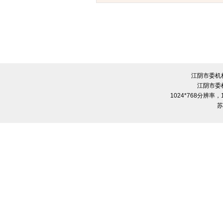
市委第四巡察组巡察市委编办工作动员会召开
江阴市委机
江阴市委
1024*768分辨率
苏