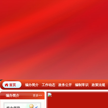
首页
编办简介
工作动态
政务公开
编制常识
政策法规
编办简介
更多>>