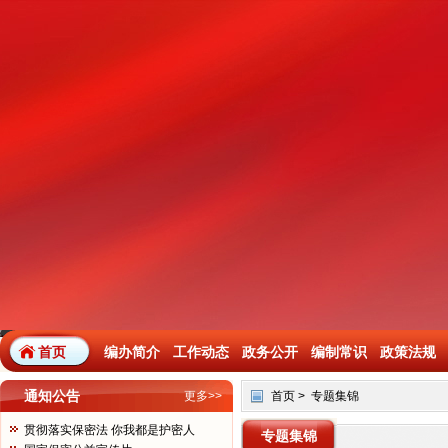
首页
编办简介
工作动态
政务公开
编制常识
政策法规
通知公告
更多>>
首页
>
专题集锦
贯彻落实保密法 你我都是护密人
专题集锦