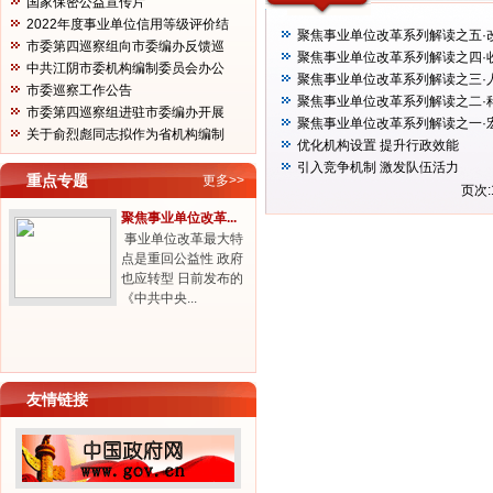
国家保密公益宣传片
2022年度事业单位信用等级评价结
聚焦事业单位改革系列解读之五·
果...
市委第四巡察组向市委编办反馈巡
聚焦事业单位改革系列解读之四·
察...
中共江阴市委机构编制委员会办公
聚焦事业单位改革系列解读之三·
室...
市委巡察工作公告
聚焦事业单位改革系列解读之二·
市委第四巡察组进驻市委编办开展
聚焦事业单位改革系列解读之一·
巡...
关于俞烈彪同志拟作为省机构编制
优化机构设置 提升行政效能
工...
引入竞争机制 激发队伍活力
重点专题
更多>>
页次:
聚焦事业单位改革...
事业单位改革最大特
点是重回公益性 政府
也应转型 日前发布的
《中共中央...
友情链接