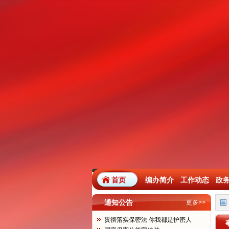
首页
编办简介
工作动态
政
通知公告
更多>>
贯彻落实保密法 你我都是护密人