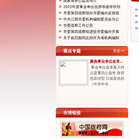
国家保密公益宣传片
2022年度事业单位信用等级评价结
果...
市委第四巡察组向市委编办反馈巡
察...
中共江阴市委机构编制委员会办公
室...
市委巡察工作公告
市委第四巡察组进驻市委编办开展
巡...
关于俞烈彪同志拟作为省机构编制
工...
重点专题
更多>>
聚焦事业单位改革...
事业单位改革最大特
点是重回公益性 政府
也应转型 日前发布的
《中共中央...
友情链接